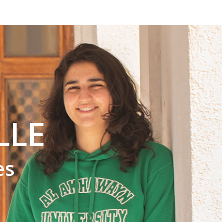
LLE
es