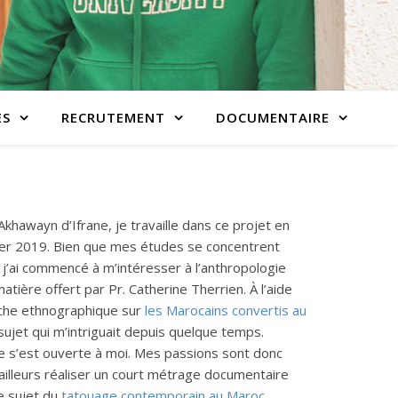
ES
RECRUTEMENT
DOCUMENTAIRE
khawayn d’Ifrane, je travaille dans ce projet en
rier 2019. Bien que mes études se concentrent
 j’ai commencé à m’intéresser à l’anthropologie
matière offert par Pr. Catherine Therrien. À l’aide
rche ethnographique sur
les Marocains convertis au
ujet qui m’intriguait depuis quelque temps.
he s’est ouverte à moi. Mes passions sont donc
d’ailleurs réaliser un court métrage documentaire
e sujet du
tatouage contemporain au Maroc
.