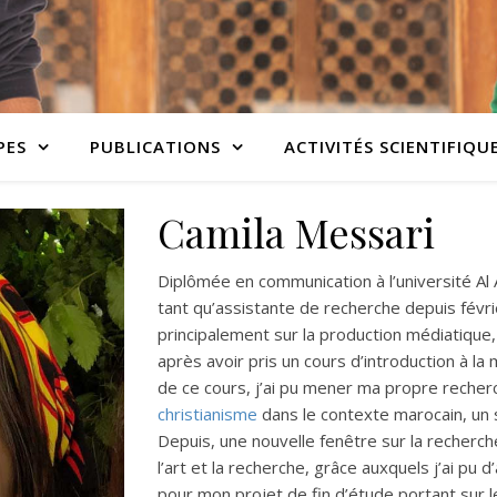
PES
PUBLICATIONS
ACTIVITÉS SCIENTIFIQU
Camila Messari
Diplômée en communication à l’université Al A
tant qu’assistante de recherche depuis fév
principalement sur la production médiatique,
après avoir pris un cours d’introduction à la 
de ce cours, j’ai pu mener ma propre reche
christianisme
dans le contexte marocain, un s
Depuis, une nouvelle fenêtre sur la recherc
l’art et la recherche, grâce auxquels j’ai pu 
pour mon projet de fin d’étude portant sur l